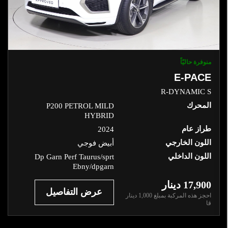
لمحرك
لفرش
لداخلي
منوفرة حاليّاً
E-PACE
للون
لخارجي
R-DYNAMIC S
المحرك
P200 PETROL MILD
HYBRID
للون
طراز عام
2024
لداخلي
اللون الخارجي
أبيض فوجي
اللون الداخلي
Dp Garn Perf Taurus/sprt
راز
Ebny/dpgarn
ام
17,900 دينار‎
عرض التفاصيل
احجز هذه المركبة بمبلغ
1,000
دينار‎
قا
إعادة الضبط